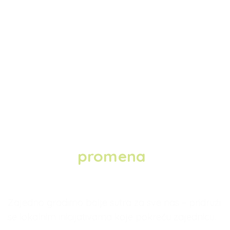
Budi deo
promena
u
Kraljevu
Zajedno gradimo bolje sutra za sve nas – pridruži
se lokalnim inicijativama koje pokreću zajednicu.