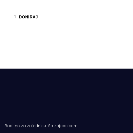
DONIRAJ
Radimo za zajednicu. Sa zajednicom.