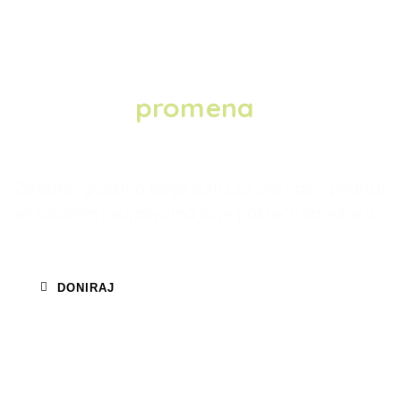
Budi deo
promena
u
Kraljevu
Zajedno gradimo bolje sutra za sve nas – pridruži
se lokalnim inicijativama koje pokreću zajednicu.
DONIRAJ