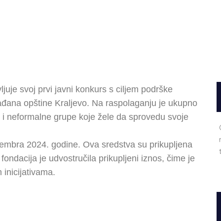
ljuje svoj prvi javni konkurs s ciljem podrške
rađana opštine Kraljevo. Na raspolaganju je ukupno
 i neformalne grupe koje žele da sprovedu svoje
vembra 2024. godine. Ova sredstva su prikupljena
fondacija je udvostručila prikupljeni iznos, čime je
inicijativama.