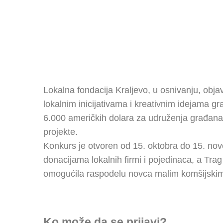
Lokalna fondacija Kraljevo, u osnivanju, objav
lokalnim inicijativama i kreativnim idejama g
6.000 američkih dolara za udruženja građana
projekte.
Konkurs je otvoren od 15. oktobra do 15. no
donacijama lokalnih firmi i pojedinaca, a Trag 
omogućila raspodelu novca malim komšijskim 
Ko može da se prijavi?