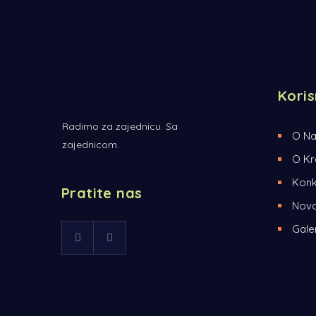
Koris
Radimo za zajednicu. Sa
O N
zajednicom.
O Kr
Konk
Pratite nas
Novo
Galer