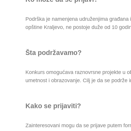
Podrška je namenjena udruženjima građana i n
opštine Kraljevo, ne postoje duže od 10 godina
Šta podržavamo?
Konkurs omogućava raznovrsne projekte u obla
umetnost i obrazovanje. Cilj je da se podrže i
Kako se prijaviti?
Zainteresovani mogu da se prijave putem form