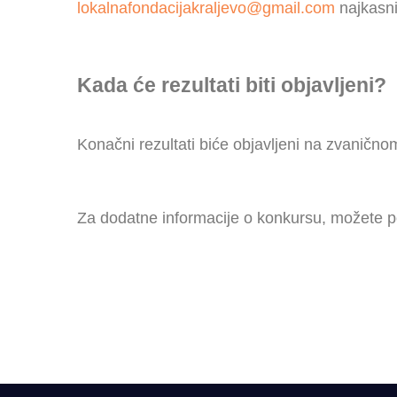
lokalnafondacijakraljevo@gmail.com
najkasni
Kada će rezultati biti objavljeni?
Konačni rezultati biće objavljeni na zvanično
Za dodatne informacije o konkursu, možete p