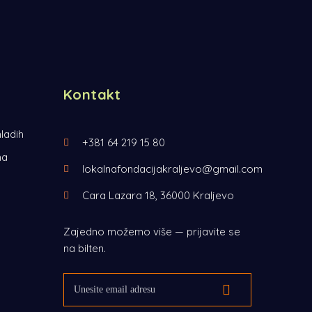
Kontakt
ladih
+381 64 219 15 80
ma
lokalnafondacijakraljevo@gmail.com
Cara Lazara 18, 36000 Kraljevo
Zajedno možemo više — prijavite se
na bilten.
Email adresa