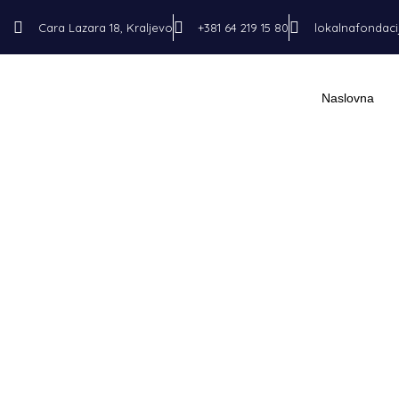
Cara Lazara 18, Kraljevo
+381 64 219 15 80
lokalnafondac
Naslovna
Prvi konkurs