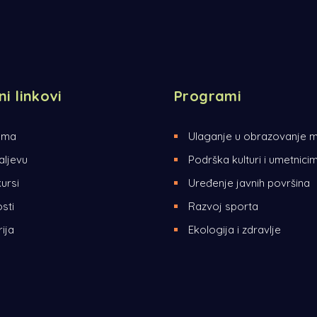
ni linkovi
Programi
ama
Ulaganje u obrazovanje m
aljevu
Podrška kulturi i umetnici
ursi
Uređenje javnih površina
sti
Razvoj sporta
ija
Ekologija i zdravlje