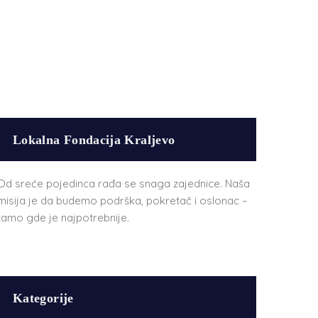
Lokalna Fondacija Kraljevo
Od sreće pojedinca rađa se snaga zajednice. Naša
misija je da budemo podrška, pokretač i oslonac –
tamo gde je najpotrebnije.
Kategorije