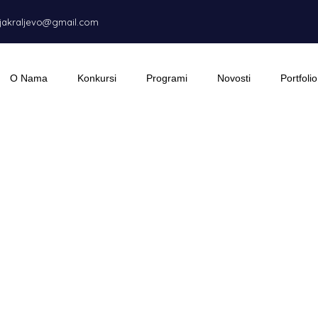
ijakraljevo@gmail.com
O Nama
Konkursi
Programi
Novosti
Portfolio
 Lokalne fondaci