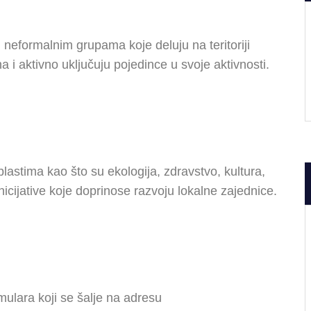
eformalnim grupama koje deluju na teritoriji
 i aktivno uključuju pojedince u svoje aktivnosti.
stima kao što su ekologija, zdravstvo, kultura,
nicijative koje doprinose razvoju lokalne zajednice.
ulara koji se šalje na adresu