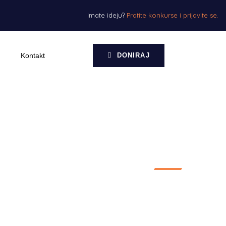
Imate ideju?
Pratite konkurse i prijavite se.
Kontakt
DONIRAJ
je Kraljevo